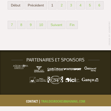
Début
Précédent
1
2
3
4
5
6
7
8
9
10
Suivant
Fin
PARTENAIRES ET SPONSORS
CONTACT |
TRAILDESROCHES88@GMAIL.COM