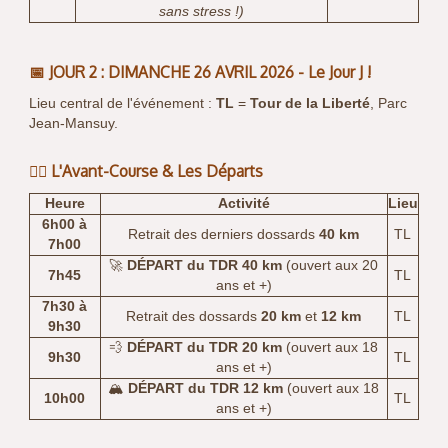
sans stress !)
📅 JOUR 2 : DIMANCHE 26 AVRIL 2026 - Le Jour J !
Lieu central de l'événement :
TL
=
Tour de la Liberté
, Parc
Jean-Mansuy.
🏃‍♂️ L'Avant-Course & Les Départs
Heure
Activité
Lieu
6h00 à
Retrait des derniers dossards
40 km
TL
7h00
🚀
DÉPART du TDR 40 km
(ouvert aux 20
7h45
TL
ans et +)
7h30 à
Retrait des dossards
20 km
et
12 km
TL
9h30
💨
DÉPART du TDR 20 km
(ouvert aux 18
9h30
TL
ans et +)
🏔️
DÉPART du TDR 12 km
(ouvert aux 18
10h00
TL
ans et +)