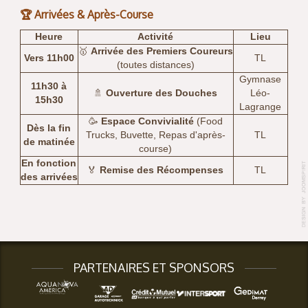
🏆 Arrivées & Après-Course
Heure
Activité
Lieu
🥇
Arrivée des Premiers Coureurs
Vers 11h00
TL
(toutes distances)
Gymnase
11h30 à
🚿
Ouverture des Douches
Léo-
15h30
Lagrange
🥳
Espace Convivialité
(Food
Dès la fin
Trucks, Buvette, Repas d'après-
TL
de matinée
course)
En fonction
🏅
Remise des Récompenses
TL
des arrivées
PARTENAIRES ET SPONSORS